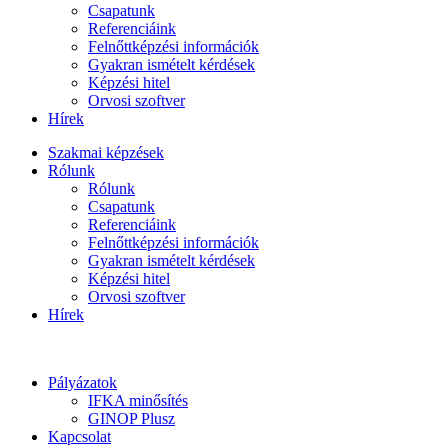
Csapatunk
Referenciáink
Felnőttképzési információk
Gyakran ismételt kérdések
Képzési hitel
Orvosi szoftver
Hírek
Szakmai képzések
Rólunk
Rólunk
Csapatunk
Referenciáink
Felnőttképzési információk
Gyakran ismételt kérdések
Képzési hitel
Orvosi szoftver
Hírek
Pályázatok
IFKA minősítés
GINOP Plusz
Kapcsolat