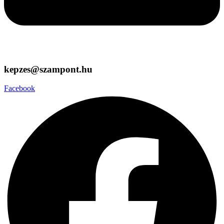
kepzes@szampont.hu
Facebook