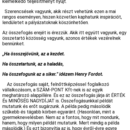
kiemelkedő teljesítményt nyújt.
Szerencsések vagyunk, akik részt vehetünk ezen a mai
rangos eseményen, hiszen közvetlen kaphatunk inspirációt,
lendületet a pályázatoknak köszönhetően.
Az összefogás erejét is érezzük. Akik itt együtt vagyunk, egy
összetartó közösség vagyunk, azonos értékek vezérelnek
bennünket.
„Ha össszejövünk, az a kezdet.
Ha összetartunk, az a haladás,
Ha összefogunk az a siker.” idézem Henry Fordot.
Az összefogás saját, felnőttképzéssel foglalkozó
vállalkozásom, a SZÁM-PONT Kft-nek is az egyik
meghatározó alappillére. És ez az összefogás járja át ÉRTÉK
És MINŐSÉG NAGYDÍJAT is. Összefogásunkkal példát
mutatunk és erőt sugárzunk. A példa pedig másolódik
szűkebb és tágabb körben egyaránt. (Hasonlóan, mint a
gyermeknevelésben. Nem az a fontos, hogy mit mondunk,
hanem, hogy milyen példát mutatunk. Mert mindig a példa
másolódik.) És ezt bizonyítja az is, hogy évről-évre egyre