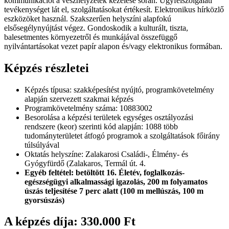
kommunikációt a vészhelyzetek kezelése során. Ügyfélszolgálati
tevékenységet lát el, szolgáltatásokat értékesít. Elektronikus hírközlő
eszközöket használ. Szakszerűen helyszíni alapfokú
elsősegélynyújtást végez. Gondoskodik a kulturált, tiszta,
balesetmentes környezetről és munkájával összefüggő
nyilvántartásokat vezet papír alapon és/vagy elektronikus formában.
Képzés részletei
Képzés típusa: szakképesítést nyújtó, programkövetelmény
alapján szervezett szakmai képzés
Programkövetelmény száma: 10883002
Besorolása a képzési területek egységes osztályozási
rendszere (keor) szerinti kód alapján: 1088 több
tudományterületet átfogó programok a szolgáltatások főirány
túlsúlyával
Oktatás helyszíne: Zalakarosi Családi-, Élmény- és
Gyógyfürdő (Zalakaros, Termál út. 4.
Egyéb feltétel: betöltött 16. Életév, foglalkozás-
egészségügyi alkalmassági igazolás, 200 m folyamatos
úszás teljesítése 7 perc alatt (100 m mellúszás, 100 m
gyorsúszás)
A képzés díja: 330.000 Ft