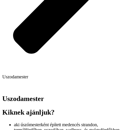
Uszodamester
Uszodamester
Kiknek ajánljuk?
aki úszómesterként épített medencés strandon,
termálfürdőben, uszodában, wellness- és gyógyfürdőkben