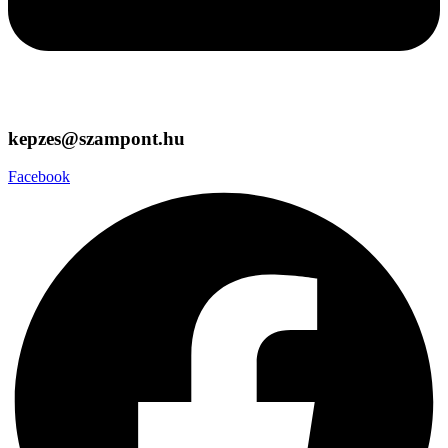
kepzes@szampont.hu
Facebook