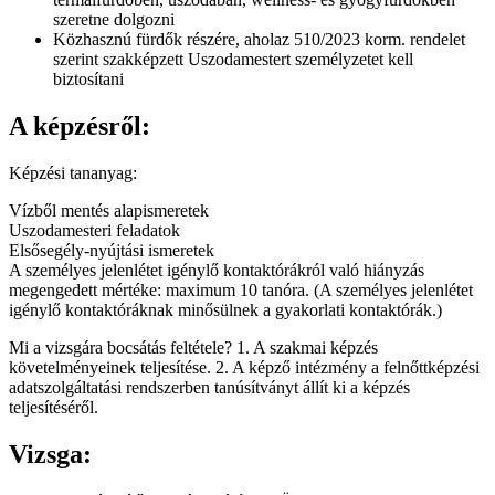
szeretne dolgozni
Közhasznú fürdők részére, aholaz 510/2023 korm. rendelet
szerint szakképzett Uszodamestert személyzetet kell
biztosítani
A képzésről:
Képzési tananyag:
Vízből mentés alapismeretek
Uszodamesteri feladatok
Elsősegély-nyújtási ismeretek
A személyes jelenlétet igénylő kontaktórákról való hiányzás
megengedett mértéke: maximum 10 tanóra. (A személyes jelenlétet
igénylő kontaktóráknak minősülnek a gyakorlati kontaktórák.)
Mi a vizsgára bocsátás feltétele? 1. A szakmai képzés
követelményeinek teljesítése. 2. A képző intézmény a felnőttképzési
adatszolgáltatási rendszerben tanúsítványt állít ki a képzés
teljesítéséről.
Vizsga: