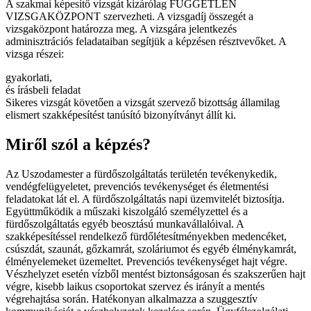
A szakmai képesítő vizsgát kizárólag FÜGGETLEN
VIZSGAKÖZPONT szervezheti. A vizsgadíj összegét a
vizsgaközpont határozza meg. A vizsgára jelentkezés
adminisztrációs feladataiban segítjük a képzésen résztvevőket. A
vizsga részei:
gyakorlati,
és írásbeli feladat
Sikeres vizsgát követően a vizsgát szervező bizottság államilag
elismert szakképesítést tanúsító bizonyítványt állít ki.
Miről szól a képzés?
Az Uszodamester a fürdőszolgáltatás területén tevékenykedik,
vendégfelügyeletet, prevenciós tevékenységet és életmentési
feladatokat lát el. A fürdőszolgáltatás napi üzemvitelét biztosítja.
Együttműködik a műszaki kiszolgáló személyzettel és a
fürdőszolgáltatás egyéb beosztású munkavállalóival. A
szakképesítéssel rendelkező fürdőlétesítményekben medencéket,
csúszdát, szaunát, gőzkamrát, szoláriumot és egyéb élménykamrát,
élményelemeket üzemeltet. Prevenciós tevékenységet hajt végre.
Vészhelyzet esetén vízből mentést biztonságosan és szakszerűen hajt
végre, kisebb laikus csoportokat szervez és irányít a mentés
végrehajtása során. Hatékonyan alkalmazza a szuggesztív