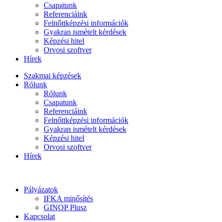
Csapatunk
Referenciáink
Felnőttképzési információk
Gyakran ismételt kérdések
Képzési hitel
Orvosi szoftver
Hírek
Szakmai képzések
Rólunk
Rólunk
Csapatunk
Referenciáink
Felnőttképzési információk
Gyakran ismételt kérdések
Képzési hitel
Orvosi szoftver
Hírek
Pályázatok
IFKA minősítés
GINOP Plusz
Kapcsolat