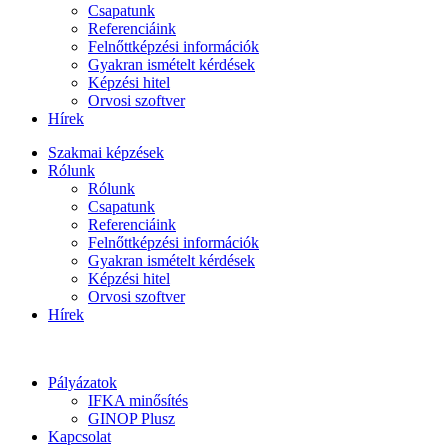
Csapatunk
Referenciáink
Felnőttképzési információk
Gyakran ismételt kérdések
Képzési hitel
Orvosi szoftver
Hírek
Szakmai képzések
Rólunk
Rólunk
Csapatunk
Referenciáink
Felnőttképzési információk
Gyakran ismételt kérdések
Képzési hitel
Orvosi szoftver
Hírek
Pályázatok
IFKA minősítés
GINOP Plusz
Kapcsolat