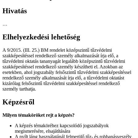
Hivatás
…
Elhelyezkedési lehetőség
A 9/2015. (III. 25.) BM rendelet középszintű tűzvédelmi
szakképesítéssel rendelkező személy alkalmazását írja elő, a
tűzvédelmi oktatás tananyagát legalább középszintű tűzvédelmi
szakképesítéssel rendelkező személy készítheti el. Azokban az
esetekben, ahol jogszabály felsőszintű tűzvédelmi szakképesítéssel
rendelkező személy alkalmazását írja elő, a tűzvédelmi oktatást
kizárólag felsőszintű tűzvédelmi szakképesítéssel rendelkező
személy tarthatja.
Képzésről
Milyen témaköröket rejt a képzés?
A képzés témaköréhez kapcsolódó jogszabályok
megismerésére, elsajátítására
A nyílt láng használatánál felmerülő tűz- és robbanásveszély