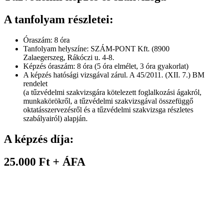
A tanfolyam részletei:
Óraszám: 8 óra
Tanfolyam helyszíne: SZÁM-PONT Kft. (8900
Zalaegerszeg, Rákóczi u. 4-8.
Képzés óraszám: 8 óra (5 óra elmélet, 3 óra gyakorlat)
A képzés hatósági vizsgával zárul. A 45/2011. (XII. 7.) BM
rendelet
(a tűzvédelmi szakvizsgára kötelezett foglalkozási ágakról,
munkakörökről, a tűzvédelmi szakvizsgával összefüggő
oktatásszervezésről és a tűzvédelmi szakvizsga részletes
szabályairól) alapján.
A képzés díja:
25.000 Ft + ÁFA