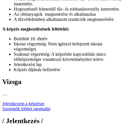
ismeretére.
Hegesztésnél felmerülő tűz- és robbanásveszély ismeretére.
Az oltóanyagok megismerése és alkalmazása
A tűzvédelemben alkalmazott szankciók megismerésére
A képzés megkezdésének feltételei:
Betöltött 18. életév
Iskolai végzettség: Nem igényel befejezett iskolai
végzettséget.
Szakmai végzettség: A képzésbe kapcsolódás nincs
előképzettségre vonatkozó követelményhez kötve.
Jelentkezési lap
Képzés díjának befizetése
Vizsga
…
Jelentkezem a képzésre
Szeretnék többet megtudni
/ Jelentkezés /