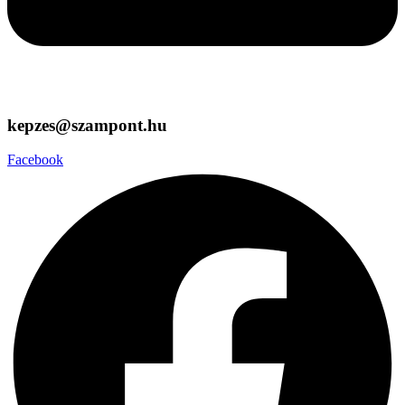
kepzes@szampont.hu
Facebook